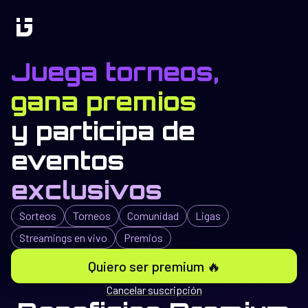
Juega torneos,
gana premios
y participa de
eventos
exclusivos
Sorteos
Torneos
Comunidad
Ligas
Streamings en vivo
Premios
Quiero ser premium 🔥
Cancelar suscripción