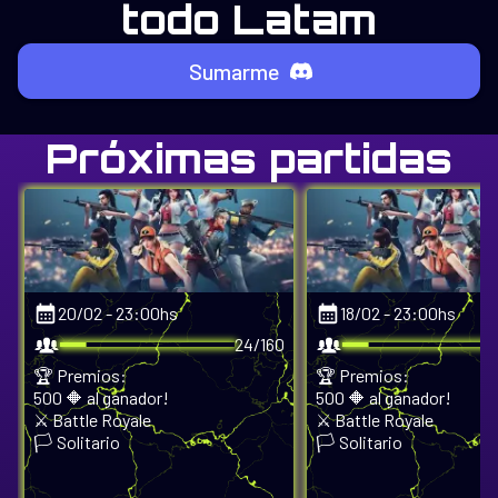
todo Latam
Sumarme
Próximas partidas
20/02 - 23:00hs
18/02 - 23:00hs
24/160
🏆 Premios:
🏆 Premios:
500 🔶 al ganador!
500 🔶 al ganador!
⚔️ Battle Royale
⚔️ Battle Royale
🏳️ Solitario
🏳️ Solitario